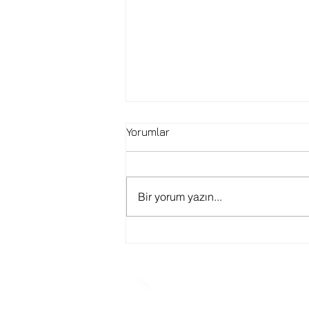
Yorumlar
Bir yorum yazın...
Genel Başkanımız Op. Dr.
Kemal Tekden'in haber7.com
Röportajı
0850 441 3834