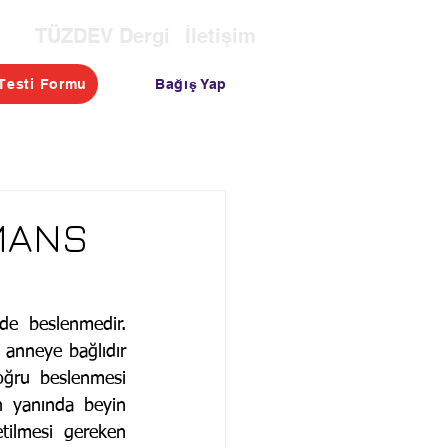
TÜZDEV Dergi
İletişim
Bağış Yap
Testi Formu
OTASI
TESTLER
BLOG
MANS
anneye bağlıdır 
ğru beslenmesi 
n yanında beyin 
tilmesi gereken 