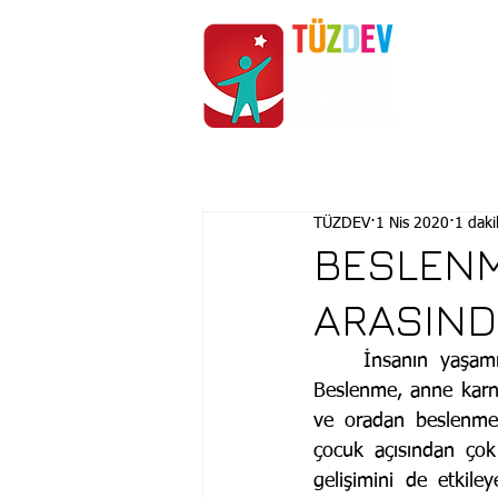
ANASAYFA
KURUMSAL
TÜZDEV
1 Nis 2020
1 dak
BESLENM
ARASINDA
    İnsanın yaşamını sürdürebilmesi için zorunlu olan ihtiyaçlardan biri de beslenmedir. 
Beslenme, anne karnı
ve oradan beslenme 
çocuk açısından çok 
gelişimini de etkile