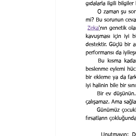
gıdalarla ilgili bilgil
      O zaman şu 
mi? Bu sorunun cevab
Zeka
'
nın genetik ola
kavuşması için iyi b
destektir. Güçlü bir a
performansı da iyileşe
    Bu kısma kadar cevap evet gibi gözükse de değiştirilemez olan kısım şudur. Yapılan 
beslenme eylemi hücre
bir ekleme ya da fark
iyi halinin bile bir sı
     Bir ev düşünün. Elektrik tesisatı zayıf, kablolar ince ve kalitesiz. Böyle bir altyapı sağlıklı 
çalışamaz. Ama sağlam 
     Günümüz çocuklarının algılarının daha açık olması, onlara sunulan ekonomik şartların ve 
fırsatların çokluğun
     Unutmayın; Doğru beslenme zekayı, zeka; kariyeri, kariyer ise sosyal ortamlarda ki 