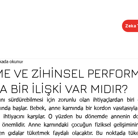
Zeka 
EĞİTİMLER
ŞUBELER
KONGRE
KEŞİF R
ikada okunur
E VE ZİHİNSEL PERFOR
 BİR İLİŞKİ VAR MIDIR?
nda başlar. Bebek, anne karnında bir kordon vasıtasıyla 
ihtiyacını karşılar. O yüzden bu dönemde annenin do
önemlidir. Anne karnındaki çocuğun fiziksel gelişimini
yen gıdalar tüketmek faydalı olacaktır. Bu noktada tüke