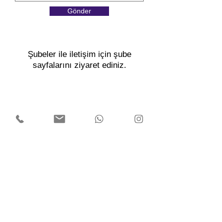
Gönder
Şubeler ile iletişim için şube
sayfalarını ziyaret ediniz.
0850 441 3834
iletisim@tuzdev.org