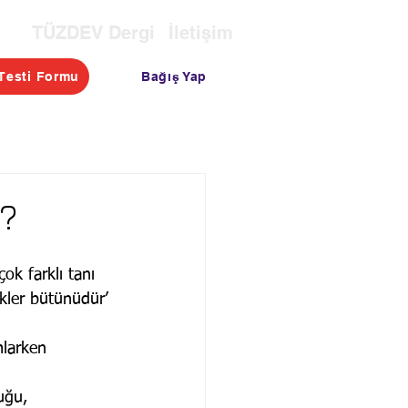
TÜZDEV Dergi
İletişim
Bağış Yap
Testi Formu
OTASI
TESTLER
BLOG
?
ok farklı tanı 
ekler bütünüdür’ 
mlarken 
uğu, 