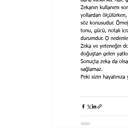
daha kusursuz hale g
Zekanın kullanımı sonu
yollardan ölçülürken, 
söz konusudur. Örneğ
tonu, gücü, notalı icr
durumdur. O nedenled
Zeka ve yeteneğin do
doğuştan gelen yatkın
Sonuçta zeka da olsa,
sağlamaz.
Peki sizin hayatınıza