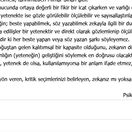
elmesi, tarihimizden Mimar Sinan gibi.
cunda ortaya değerli bir fikir bir icat çıkarken ve varlığı 
yetenekte ise gözle görülebilir ölçülebilir ve sayısallaştırıl
in; beste yapabilmek, söz yazabilmek zekayla ilgili bir d
a edilişler bir yetenektir ve direkt olarak gözlemlenip ölçül
ir ki her beste yapan veya söz yazan şarkı söyleyemez.
ğuştan gelen kalıtımsal bir kapasite olduğunu, zekanın 
lığın (yeteneğin) geliştiğini söylemek en doğrusu olacaktı
 yetenek de olsa, kullanılamıyorsa bir anlam ifade etmez,
 yön veren, kritik seçimlerinizi belirleyen, zekanız mı yoks
Psi