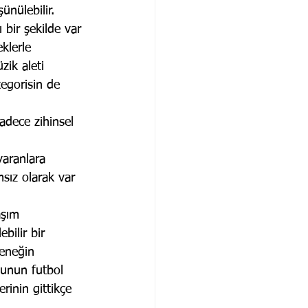
nülebilir. 
 bir şekilde var 
klerle 
zik aleti 
tegorisin de 
adece zihinsel 
yaranlara 
sız olarak var 
aşım 
bilir bir 
eneğin 
lcunun futbol 
rinin gittikçe 