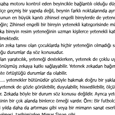
aba motoru kontrol eden beyincikle bağlantılı olduğu düşü
çe geçmiş bir yapıda değil, beynin farklı noktalarında ayrı
Bunun en büyük kanıtı zihinsel engelli bireylerde de yetene
eğin; Zihinsel engelli bir bireyin yetenekli kategorisinde mü
aşka bireyin resim yeteneğinin uzman kişilerce yetenekli ka
lmektedir.
ün zeka tanısı olan çocuklarda hiçbir yeteneğin olmadığı s
duğu durumlar da söz konusudur.
olan yaratıcılık, yeteneği desteklerken, yetenek de çoklu u
nüşmüş zekaya katkı sağlayabilir. Yetenek zekadan bağım
ste örtüştüğü durumlar da olabilir.
…. yetenekler bütünüdür gözüyle bakmak doğru bir yakl
enek de gözle görülebilir, duyulabilir, hissedilebilir, ölçüle
 Zekada böyle bir durum söz konusu değildir. Ayrıca yet
iğinin bir çok alanda binlerce örneği vardır. Örn: Bir futbo
 yılda daha da artırması gibi veya bir mimarın sanat eserle