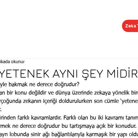
Zeka 
EĞİTİMLER
ŞUBELER
KONGRE
KEŞİF R
ikada okunur
YETENEK AYNI ŞEY MİDİR
yle bakmak ne derece doğrudur?
an bir konu değildir ve dünya üzerinde zekaya yönelik birç
birçoğunda zekanın içeriği doldurulurken son cümle ‘yeten
.
rinden farklı kavramlardır. Farklı olan bu iki kavramı tanı
endirmek ne derece doğrudur bu tartışmaya açık bir konudur.
yrı lobunda sinir ağı bağlantılarıyla karmaşık bir yapı old