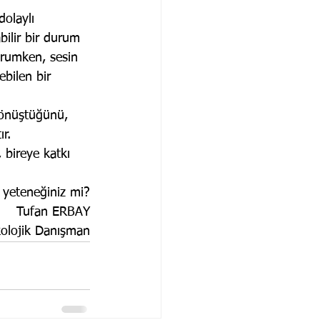
dolaylı 
abilir bir durum 
urumken, sesin 
ebilen bir 
dönüştüğünü, 
r.
 bireye katkı 
a yeteneğiniz mi?
Tufan ERBAY
kolojik Danışman