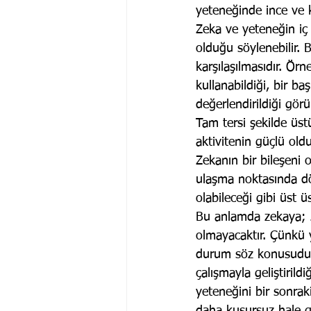
yeteneğinde ince ve k
Zeka ve yeteneğin iç i
olduğu söylenebilir. 
karşılaşılmasıdır. Örn
kullanabildiği, bir b
değerlendirildiği görü
Tam tersi şekilde üst
aktivitenin güçlü ol
Zekanın bir bileşeni 
ulaşma noktasında dö
olabileceği gibi üst ü
Bu anlamda zekaya; 
olmayacaktır. Çünkü yet
durum söz konusudur.
çalışmayla geliştirild
yeteneğini bir sonraki