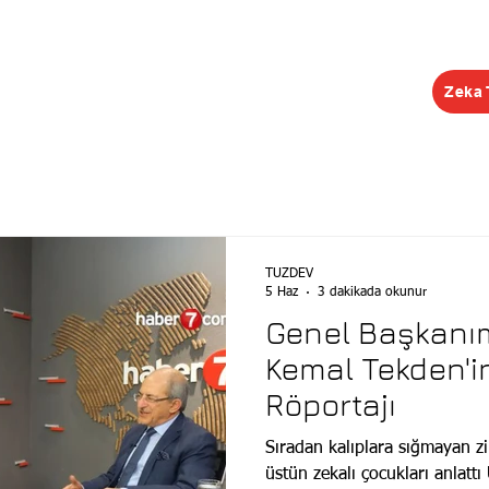
Zeka 
EĞİTİMLER
ŞUBELER
KONGRE
KEŞİF R
TÜZDEV
5 Haz
3 dakikada okunur
Genel Başkanım
Kemal Tekden'i
Röportajı
Sıradan kalıplara sığmayan z
üstün zekalı çocukları anlattı