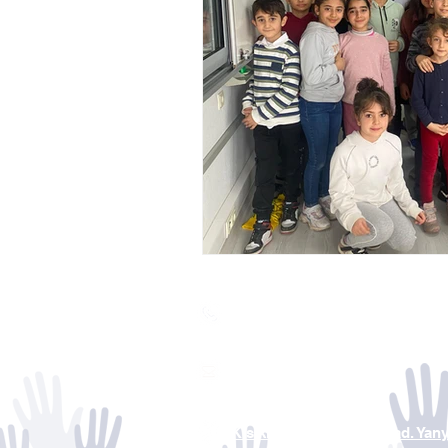
0850 441 3834
iletisim@tuzdev.org
Kısıklı Mah. Alemdağ Cad. Yan