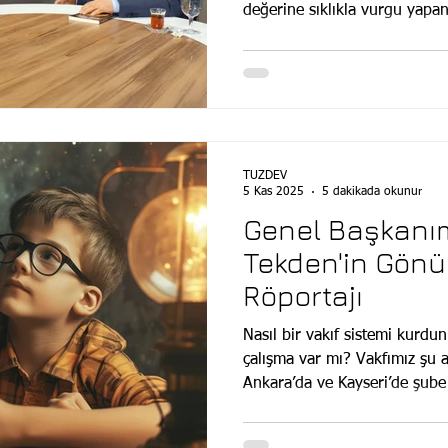
değerine sıklıkla vurgu yapan
servet" olduğunu belirten Dr.
alanda en somut adımları atan
Peki, bu özel yeteneklerin f
yön veren tüm büyük fikirler
keşfedilen ve doğru bir şekil
zihinler saklı. Tam da bu nok
TÜZDEV
5 Kas 2025
5 dakikada okunur
Genel Başkanı
Tekden'in Gönül
Röportajı
Nasıl bir vakıf sistemi kurdu
çalışma var mı? Vakfımız şu 
Ankara’da ve Kayseri’de şube o
sürdürüyor. Farklı üniversitele
Eğitimciler ve veliler için ayd