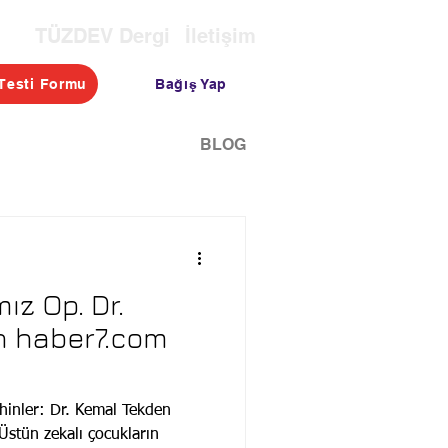
TÜZDEV Dergi
İletişim
Bağış Yap
Testi Formu
OTASI
TESTLER
BLOG
ız Op. Dr.
n haber7.com
ihinler: Dr. Kemal Tekden
 Üstün zekalı çocukların