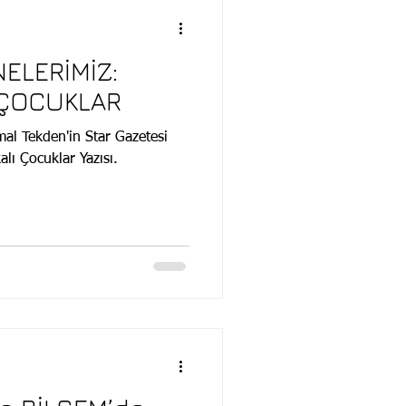
ELERİMİZ:
 ÇOCUKLAR
al Tekden'in Star Gazetesi
lı Çocuklar Yazısı.