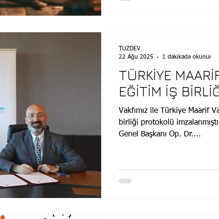
düzenliyoruz. Vakıf merkezle
zekâlarını analiz etmek üzere
testler yapıyoruz. Dünya tar
Medreseleri ve Osmanlı Ende
TÜZDEV
22 Ağu 2025
1 dakikada okunur
TÜRKİYE MAARİF
EĞİTİM İŞ BİRL
Vakfımız ile Türkiye Maarif Va
birliği protokolü imzalanmış
Genel Başkanı Op. Dr....