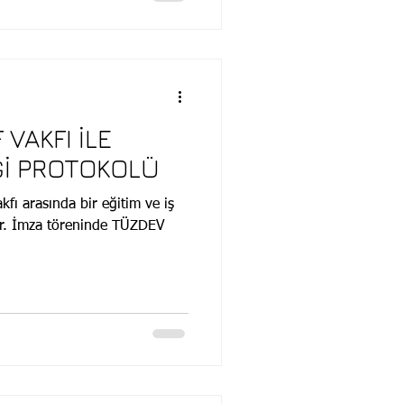
rimizde bu çocukları ve
 çocukları tanımaya yönelik
ihinde sadece Nizamiye
run Mekteplerinde ü
 VAKFI İLE
İĞİ PROTOKOLÜ
kfı arasında bir eğitim ve iş
tır. İmza töreninde TÜZDEV