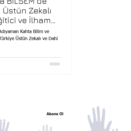
a BİLSEM’de
k: Üstün Zekalı
itici ve İlham
lar Düzenlendi
 Adıyaman Kahta Bilim ve
Türkiye Üstün Zekalı ve Dahi
Mail listemize katılın
Tüm gelişmelerden haberdar olun
Abone Ol