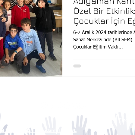
Adıyaman Kaht
Özel Bir Etkinli
Çocuklar İçin Eğ
Verici Program
6-7 Aralık 2024 tarihlerinde
Sanat Merkezi’nde (BİLSEM) 
Çocuklar Eğitim Vakfı...
yol Sk. No:28 D:1 Üsküdar/İSTANBUL