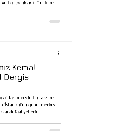
 ve bu çocukların "milli bir
 Kemal Tekden, yıllardır bu
 isimlerin başında geliyor.
arkında mıyız? Bugün dünyaya
in arkasında, çocuk yaşlarda
de yönlendirilen parlak
tad
mız Kemal
 Dergisi
nuz? Tarihimizde bu tarz bir
an İstanbul’da genel merkez,
larak faaliyetlerini
rle işbirliği yapıyoruz.
ınlatıcı programlar