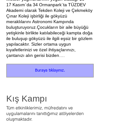
17 Kasım`da 34 Ormanpark`ta TÜZDEV
Akademi olarak Tekden Koleji ve Çekmeköy
Çınar Koleji işbirliği ile gökyüzü
meraklılarını Astronomi Kampında
buluşturuyoruz.Çocukların bir aile büyüğü
yetişkinle birlikte katılabileceği kampta doğa
ile buluşup gökyüzü ile ilgili eşsiz bir gözlem
yapılacaktır. Sizler ortama uygun
kıyafetlerinizi ve özel ihtiyaçlarınızı,
çantanızı alın gerisi bizden….
Buraya tıklayınız.
Kış Kampı
Tüm etkinliklerimiz, müfredatını ve
uygulamalarını tanıttığımız atölyelerden
oluşmaktadır.