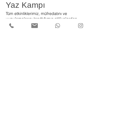
Yaz Kampı
Tüm etkinliklerimiz, müfredatını ve
uygulamalarını tanıttığımız atölyelerden
oluşmaktadır.
0850 441 3834
iletisim@tuzdev.org
Kısıklı Mah. Alemdağ Cad. Yanyol Sk.