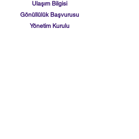
Ulaşım Bilgisi
Gönüllülük Başvurusu
Yönetim Kurulu
KISIKLI MAH. ALEMDAĞ CAD.
YANYOL SK. NO:28 ÜSKÜDAR/
İSTANBUL