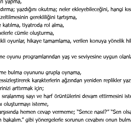
rı yapma,
dırma; yazdığını okutma; neler ekleyebileceğini, hangi kıs
zeltilmesinin gerekliliğini tartışma,
e katılma, tiyatroda rol alma,
imelerle cümle oluşturma,
rikli oyunlar, hikaye tamamlama, verilen konuya yönelik h
ime oyunu programlarından yaş ve seviyesine uygun olanl
lime bulma oyununu grupla oynama,
sessizleştirerek karakterlerin ağzından yeniden replikler ya
inizi arttırmak için;
e sıralanmış sayı ve harf örüntülerini devam ettirmesini is
ı oluşturmayı isteme,
arşısında hemen cevap vermeme; “Sence nasıl?” “Sen ols
n bakalım.” gibi yönergelerle sorunun cevabını onun bulm