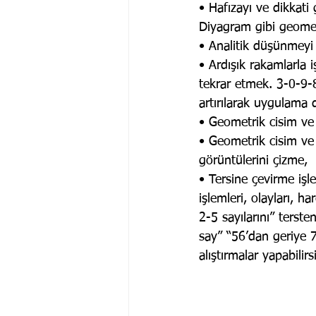
• Hafızayı ve dikkati
Diyagram gibi geomet
• Analitik düşünmeyi 
• Ardışık rakamlarla 
tekrar etmek. 3-0-9-
artırılarak uygulama de
• Geometrik cisim ve ş
• Geometrik cisim ve ş
görüntülerini çizme,
• Tersine çevirme işle
işlemleri, olayları, h
2-5 sayılarını” terst
say” “56’dan geriye 
alıştırmalar yapabilirs