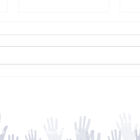
Genel Başkanımız Kemal
TÜRK
Tekden'in Gönül Dergisi
EĞİT
Röportajı
PRO
yol Sk. No:28 D:1 Üsküdar/İSTANBUL