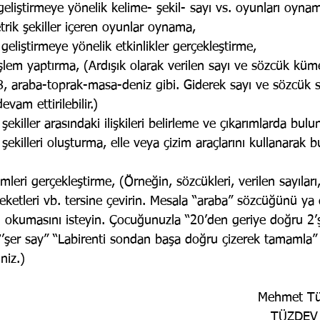
 geliştirmeye yönelik kelime- şekil- sayı vs. oyunları oyna
rik şekiller içeren oyunlar oynama,
geliştirmeye yönelik etkinlikler gerçekleştirme,
işlem yaptırma, (Ardışık olarak verilen sayı ve sözcük küme
8, araba-toprak-masa-deniz gibi. Giderek sayı ve sözcük s
vam ettirilebilir.)
ekiller arasındaki ilişkileri belirleme ve çıkarımlarda bul
ekilleri oluşturma, elle veya çizim araçlarını kullanarak b
mleri gerçekleştirme, (Örneğin, sözcükleri, verilen sayıları
areketleri vb. tersine çevirin. Mesala “araba” sözcüğünü ya
en okumasını isteyin. Çocuğunuzla “20’den geriye doğru 2’
7’şer say” “Labirenti sondan başa doğru çizerek tamamla” 
iniz.)
Mehmet T
TÜZDEV K