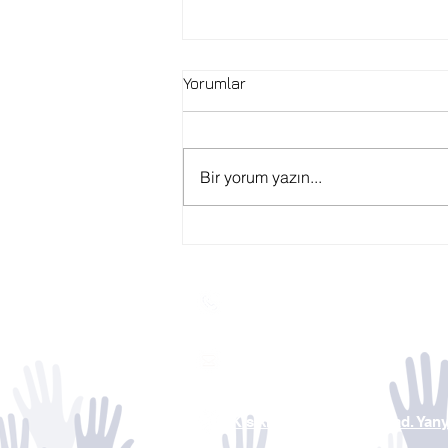
Yorumlar
Bir yorum yazın...
Genel Başkanımız Op. Dr.
Kemal Tekden'in haber7.com
Röportajı
0850 441 3834
iletisim@tuzdev.org
Kısıklı Mah. Alemdağ Cad. Yan