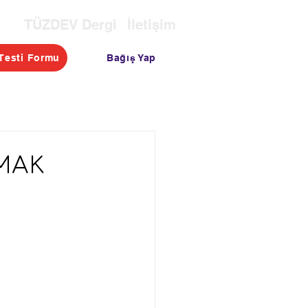
TÜZDEV Dergi
İletişim
Bağış Yap
Testi Formu
OTASI
TESTLER
BLOG
RMAK