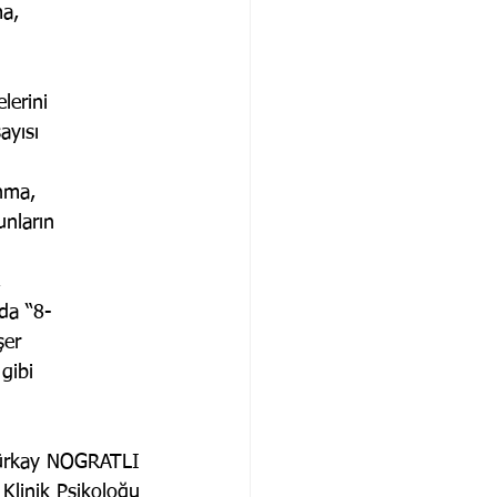
ma,
lerini
ayısı
unma,
unların
,
 da “8-
şer
gibi
ürkay NOGRATLI
linik Psikoloğu