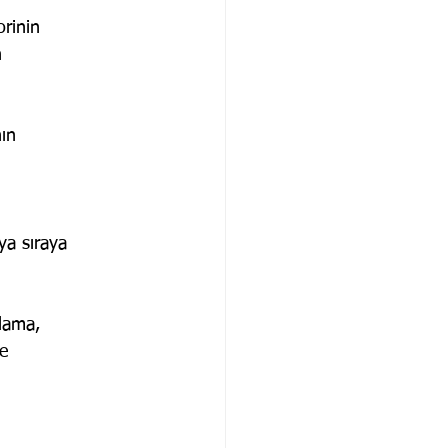
orinin
n
nın
ya sıraya
lama,
ve