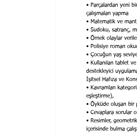
• Parçalardan yeni bi
çalışmaları yapma
• Matematik ve mantı
• Sudoku, satranç, m
• Örnek olaylar veril
• Polisiye roman oku
• Çocuğun yaş seviye
• Kullanılan tablet ve
destekleyici uygulam
İşitsel Hafıza ve Kons
• Kavramları kategori
eşleştirme),
• Öyküde oluşan bir 
• Cevaplara sorular 
• Resimler, geometrik 
içerisinde bulma çalışm