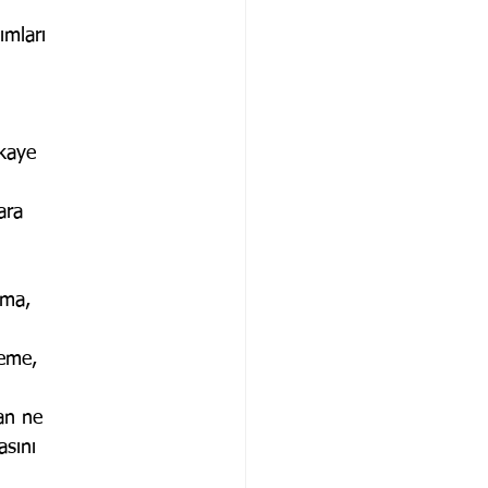
ımları
ikaye
ara
zma,
teme,
an ne
asını