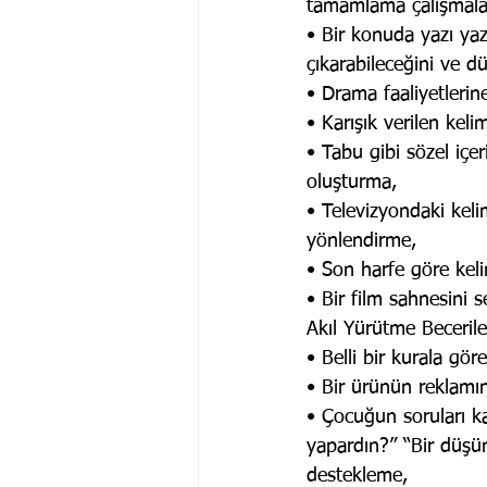
tamamlama çalışmala
• Bir konuda yazı yaz
çıkarabileceğini ve dü
• Drama faaliyetlerin
• Karışık verilen kel
• Tabu gibi sözel içe
oluşturma,
• Televizyondaki kel
yönlendirme,
• Son harfe göre ke
• Bir film sahnesini 
Akıl Yürütme Beceriler
• Belli bir kurala gör
• Bir ürünün reklamın
• Çocuğun soruları k
yapardın?” “Bir düşü
destekleme,