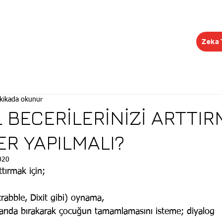
Zeka 
EĞİTİMLER
ŞUBELER
KONGRE
KEŞİF R
kikada okunur
 BECERİLERİNİZİ ARTTI
ER YAPILMALI?
020
ttırmak için;
rabble, Dixit gibi) oynama,
 yarıda bırakarak çocuğun tamamlamasını isteme; diyalog