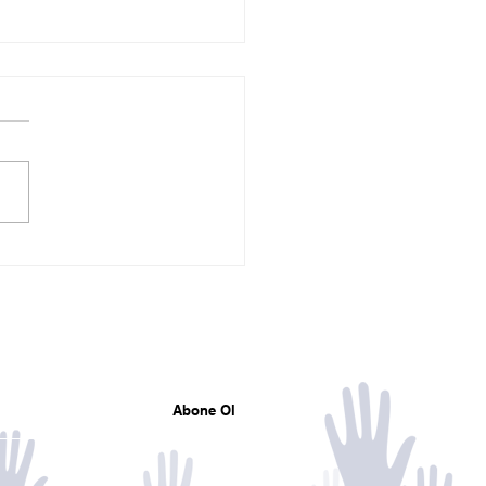
İYE MAARİF VAKFI İLE
İM İŞ BİRLİĞİ
TOKOLÜ
Mail listemize katılın
Tüm gelişmelerden haberdar olun
Abone Ol