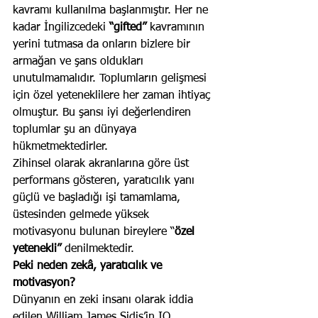
kavramı kullanılma başlanmıştır. Her ne 
kadar İngilizcedeki 
“gifted”
 kavramının 
yerini tutmasa da onların bizlere bir 
armağan ve şans oldukları 
unutulmamalıdır. Toplumların gelişmesi 
için özel yeteneklilere her zaman ihtiyaç 
olmuştur. Bu şansı iyi değerlendiren 
toplumlar şu an dünyaya 
hükmetmektedirler. 
Zihinsel olarak akranlarına göre üst 
performans gösteren, yaratıcılık yanı 
güçlü ve başladığı işi tamamlama, 
üstesinden gelmede yüksek 
motivasyonu bulunan bireylere “
özel 
yetenekli”
 denilmektedir.
Peki neden zekâ, yaratıcılık ve 
motivasyon?
Dünyanın en zeki insanı olarak iddia 
edilen William James Sidis’in IQ 