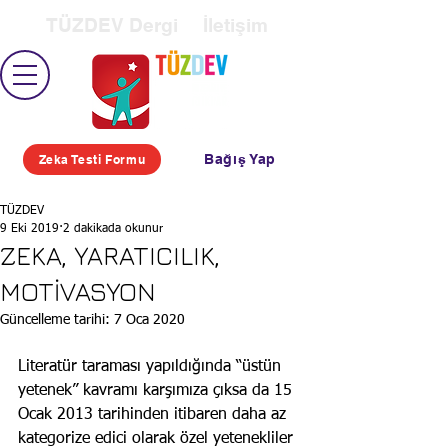
TÜZDEV Dergi
İletişim
Bağış Yap
Zeka Testi Formu
TÜZDEV
9 Eki 2019
2 dakikada okunur
ZEKA, YARATICILIK,
MOTİVASYON
Güncelleme tarihi:
7 Oca 2020
Literatür taraması yapıldığında “üstün 
yetenek” kavramı karşımıza çıksa da 15 
Ocak 2013 tarihinden itibaren daha az 
kategorize edici olarak özel yetenekliler 