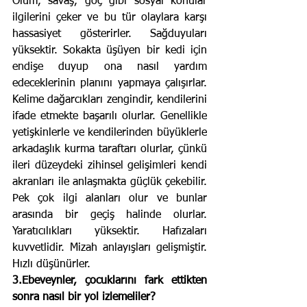
Ölüm, savaş, göç gibi sosyal konular 
ilgilerini çeker ve bu tür olaylara karşı 
hassasiyet gösterirler. Sağduyuları 
yüksektir. Sokakta üşüyen bir kedi için 
endişe duyup ona nasıl yardım 
edeceklerinin planını yapmaya çalışırlar. 
Kelime dağarcıkları zengindir, kendilerini 
ifade etmekte başarılı olurlar. Genellikle 
yetişkinlerle ve kendilerinden büyüklerle 
arkadaşlık kurma taraftarı olurlar, çünkü 
ileri düzeydeki zihinsel gelişimleri kendi 
akranları ile anlaşmakta güçlük çekebilir. 
Pek çok ilgi alanları olur ve bunlar 
arasında bir geçiş halinde olurlar. 
Yaratıcılıkları yüksektir. Hafızaları 
kuvvetlidir. Mizah anlayışları gelişmiştir. 
Hızlı düşünürler.
3.Ebeveynler, çocuklarını fark ettikten 
sonra nasıl bir yol izlemeliler?