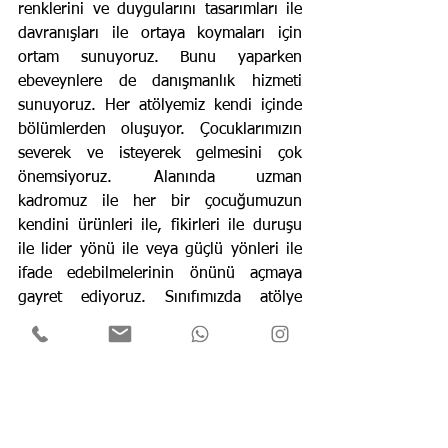
renklerini ve duygularını tasarımları ile 
davranışları ile ortaya koymaları için 
ortam sunuyoruz. Bunu yaparken 
ebeveynlere de danışmanlık hizmeti 
sunuyoruz. Her atölyemiz kendi içinde 
bölümlerden oluşuyor. Çocuklarımızın 
severek ve isteyerek gelmesini çok 
önemsiyoruz. Alanında uzman 
kadromuz ile her bir çocuğumuzun 
kendini ürünleri ile, fikirleri ile duruşu 
ile lider yönü ile veya güçlü yönleri ile 
ifade edebilmelerinin önünü açmaya 
gayret ediyoruz. Sınıfımızda atölye 
liderimiz ve gözetmen öğretmenlerimiz 
çocuklarımızın gelişimini yakından takip 
ediyor. Aile ile bilgilendirme toplantıları, 
geniş katılımlı veli seminerleri ile 
vakfımızın bütün imkanlarını 
çocuklarımızın hizmetine sunuyoruz. Bu 