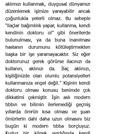
aklımızı kullanmak, duygusal dünyamızı 
düzenlemek işimize yarayabilir ancak 
çoğunlukla yeterli olmaz. Bu sebeple 
“ilaçlar bağımlılık yapar, kullanma, kendi 
kendinin doktoru ol” gibi önerilerde 
bulunulması, ya da buna inanılması 
hastanın durumunu kötüleştirmekten 
başka bir işe yaramayacaktır. Siz eğer 
doktorunuz gerek görürse ilacınızı da 
kullanın, aklınızı da. İlaç aklınızı, 
kişiliğinizde olan olumlu potansiyelleri 
kullanmanıza engel değil." Kişinin kendi 
doktoru olması konusu benimde çok 
dikkatimi çekmiştir. İşin aslı modern 
tıbbın ve bilimin ilerlemediği geçmiş 
yıllarda ömrün kısa olması ve şuan 
ömürlerin dahi daha uzun olmasını biz 
bugün ki modern tıbba borçluyuz. 
Kuduz bir köpek ısırdığında kendi 