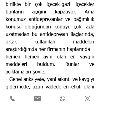
birlikte bir çok içecek-gazlı içecekler 
bunların açığını kapatıyor. Ama 
konumuz antidepresanlar ve bağımlılık 
konusu olduğundan konuyu çok fazla 
uzatmadan bu antidepresan ilaçlarında, 
ortak kullanılan maddeleri 
araştırdığımda her firmanın haplarında 
hemen hemen aynı olan en yaygın 
maddeleri buldum. Bunlar ve 
açıklamaları şöyle;
- Genel anksiyete, yani sıkıntı ve kaygıyı 
gidermede, uzun vadede en etkili olanı 
Sertraline.
- Obsesif takıntıları gidermede, en etkili 
olanı Essitalopram.
- Panik atakları gidermede, Sertraline ve 
Sitalopram.
- Travma sonrası stresi gidermede, 
Sertraline ve Sitalopram.