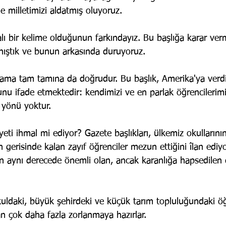
e milletimizi aldatmış oluyoruz.
alı bir kelime olduğunun farkındayız. Bu başlığa karar ve
nıştık ve bunun arkasında duruyoruz.
ır ama tam tamına da doğrudur. Bu başlık, Amerika'ya verd
nu ifade etmektedir: kendimizi ve en parlak öğrencilerim
r yönü yoktur.
i ihmal mi ediyor? Gazete başlıkları, ülkemiz okullarının
ın gerisinde kalan zayıf öğrenciler mezun ettiğini îlan ediy
in aynı derecede önemli olan, ancak karanlığa hapsedilen 
kuldaki, büyük şehirdeki ve küçük tarım topluluğundaki öğr
n çok daha fazla zorlanmaya hazırlar.