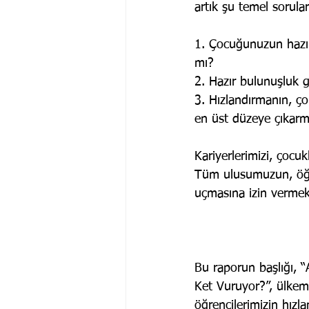
artık şu temel sorula
1. Çocuğunuzun hazır
mı?
2. Hazır bulunuşluk g
3. Hızlandırmanın, ço
en üst düzeye çıkarma
Kariyerlerimizi, çocu
Tüm ulusumuzun, öğren
uçmasına izin vermek 
Bu raporun başlığı, “
Ket Vuruyor?”, ülkemi
öğrencilerimizin hız