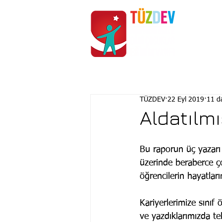
ANASAYFA
KURUMSAL
TÜZDEV
22 Eyl 2019
11 d
Aldatılmı
Bu raporun üç yazarı 
üzerinde beraberce ço
öğrencilerin hayatlar
Kariyerlerimize sınıf
ve yazdıklarımızda te