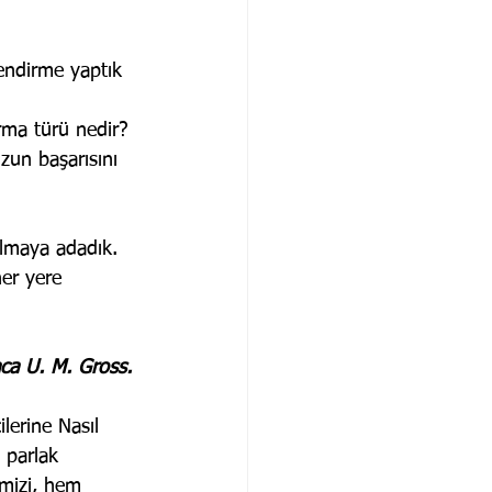
endirme yaptık 
rma türü nedir?
zun başarısını 
olmaya adadık. 
her yere 
aca U. M. Gross.
lerine Nasıl 
 parlak 
mizi, hem 