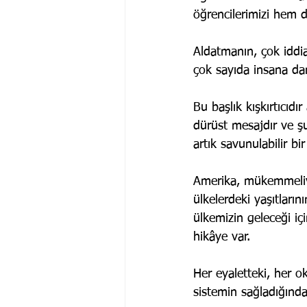
öğrencilerimizi hem d
Aldatmanın, çok iddi
çok sayıda insana da
Bu başlık kışkırtıcıd
dürüst mesajdır ve şu
artık savunulabilir bi
Amerika, mükemmeliyet
ülkelerdeki yaşıtların
ülkemizin geleceği iç
hikâye var.
Her eyaletteki, her o
sistemin sağladığında