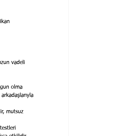
ikan 
uzun vadeli 
olgun olma 
 arkadaşlarıyla 
lir, mutsuz 
testleri 