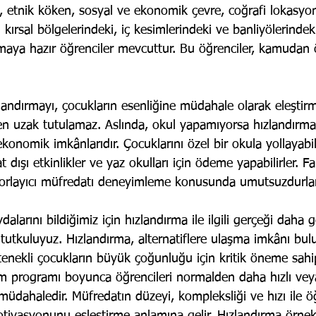
et, etnik köken, sosyal ve ekonomik çevre, coğrafi lokasyonl
 kırsal bölgelerindeki, iç kesimlerindeki ve banliyölerinde
ırmaya hazır öğrenciler mevcuttur. Bu öğrenciler, kamudan 
landırmayı, çocukların esenliğine müdahale olarak eleştirm
den uzak tutulamaz. Aslında, okul yapamıyorsa hızlandırma
 ekonomik imkânlarıdır. Çocuklarını özel bir okula yollayabi
dışı etkinlikler ve yaz okulları için ödeme yapabilirler. Fak
zorlayıcı müfredatı deneyimleme konusunda umutsuzdurlar
dalarını bildiğimiz için hızlandırma ile ilgili gerçeği daha g
tkuluyuz. Hızlandırma, alternatiflere ulaşma imkânı bu
nekli çocukların büyük çoğunluğu için kritik öneme sahip
tim programı boyunca öğrencileri normalden daha hızlı ve
 müdahaledir. Müfredatın düzeyi, kompleksliği ve hızı ile ö