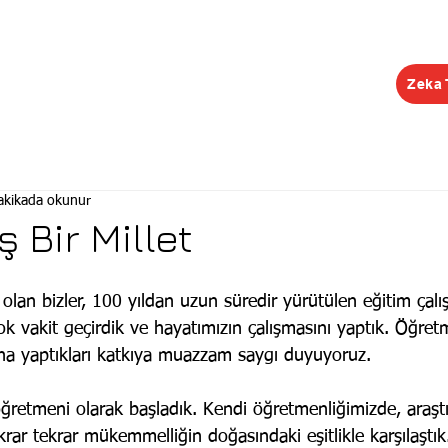
Zeka 
EĞİTİMLER
ŞUBELER
KONGRE
KEŞİF R
akikada okunur
ş Bir Millet
olan bizler, 100 yıldan uzun süredir yürütülen eğitim çalı
k vakit geçirdik ve hayatımızın çalışmasını yaptık. Öğret
ına yaptıkları katkıya muazzam saygı duyuyoruz.
 öğretmeni olarak başladık. Kendi öğretmenliğimizde, araşt
krar tekrar mükemmelliğin doğasındaki eşitlikle karşılaştık