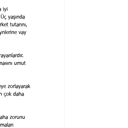
 iyi 
. Üç yaşında 
ket tutarını, 
ynlerine vay 
ayanlardır. 
olmasını umut 
eye zorlayarak 
en çok daha 
 Daha zorunu 
maları 