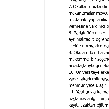
kullanmak), hızlandır
7. Okulların hızlandı
mekanizmalar mevcuttur
müdahale yapılabilir.
vermesine yardımcı olm
8. Parlak öğrenciler i
ayrılmaktadır: öğrenc
içeriğe normalden da
9. Okula erken başlam
mükemmel bir seçenek
arkadaşlarıyla genel
10. Üniversiteye erk
vadeli akademik başar
memnuniyete ulaşır.
11. Yaşıtlarıyla kalma
başlamayla ilgili birç
kayıt, uzaktan eğitim