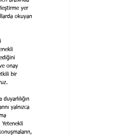
eri arasında 
leştirme yer 
ullarda okuyan 
i 
enekli 
ediğini 
 ve onay 
ili bir 
uz. 
 duyarlılığın 
rını yalnızca 
rma 
 Yetenekli 
konuşmaların, 