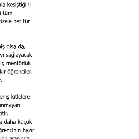
a kesiştiğini 
ki tüm 
özele her tür 
iş olsa da, 
yı sağlayacak 
lir, mentörlük 
ir öğrenciler, 
.
eniş kitlelere 
lunmayan 
tir.
ya daha küçük 
ğrencinin hazır 