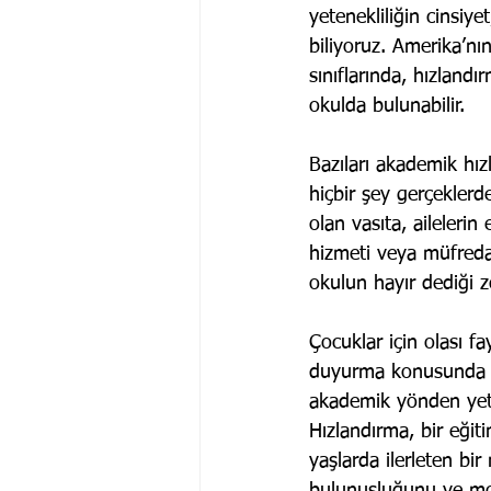
yetenekliliğin cinsiy
biliyoruz. Amerika’nın
sınıflarında, hızland
okulda bulunabilir.
Bazıları akademik hız
hiçbir şey gerçekler
olan vasıta, ailelerin
hizmeti veya müfredat 
okulun hayır dediği 
Çocuklar için olası fay
duyurma konusunda tu
akademik yönden yete
Hızlandırma, bir eği
yaşlarda ilerleten bir