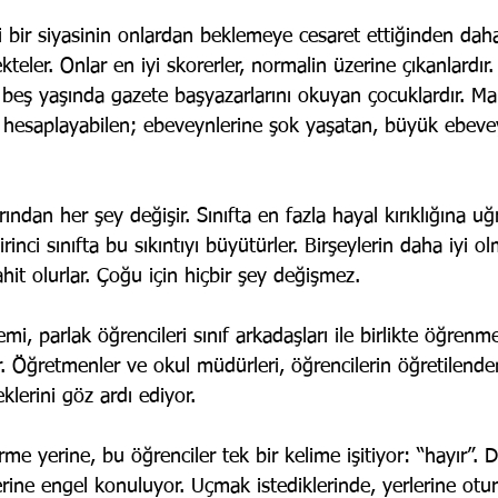
 bir siyasinin onlardan beklemeye cesaret ettiğinden daha
eler. Onlar en iyi skorerler, normalin üzerine çıkanlardır
 beş yaşında gazete başyazarlarını okuyan çocuklardır. Mar
ı hesaplayabilen; ebeveynlerine şok yaşatan, büyük ebeve
ndan her şey değişir. Sınıfta en fazla hayal kırıklığına uğr
irinci sınıfta bu sıkıntıyı büyütürler. Birşeylerin daha iyi 
hit olurlar. Çoğu için hiçbir şey değişmez.
mi, parlak öğrencileri sınıf arkadaşları ile birlikte öğrenm
r. Öğretmenler ve okul müdürleri, öğrencilerin öğretilend
klerini göz ardı ediyor. 
me yerine, bu öğrenciler tek bir kelime işitiyor: “hayır”.
lerine engel konuluyor. Uçmak istediklerinde, yerlerine otur