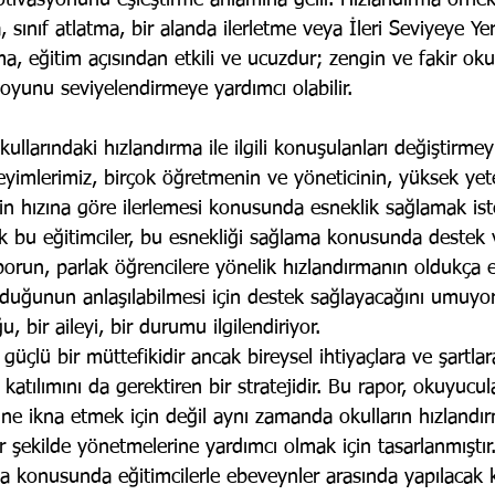
ivasyonunu eşleştirme anlamına gelir. Hızlandırma örnekl
 sınıf atlatma, bir alanda ilerletme veya İleri Seviyeye Yer
ma, eğitim açısından etkili ve ucuzdur; zengin ve fakir ok
 oyunu seviyelendirmeye yardımcı olabilir.
llarındaki hızlandırma ile ilgili konuşulanları değiştirmey
yimlerimiz, birçok öğretmenin ve yöneticinin, yüksek yet
in hızına göre ilerlemesi konusunda esneklik sağlamak ist
k bu eğitimciler, bu esnekliği sağlama konusunda destek
orun, parlak öğrencilere yönelik hızlandırmanın oldukça etk
uğunun anlaşılabilmesi için destek sağlayacağını umuyor
, bir aileyi, bir durumu ilgilendiriyor.
güçlü bir müttefikidir ancak bireysel ihtiyaçlara ve şartlara
atılımını da gerektiren bir stratejidir. Bu rapor, okuyucula
ne ikna etmek için değil aynı zamanda okulların hızlandı
ir şekilde yönetmelerine yardımcı olmak için tasarlanmıştır.
ma konusunda eğitimcilerle ebeveynler arasında yapılacak 