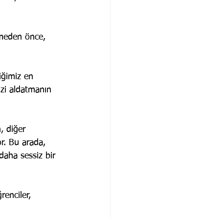
rmeden önce, 
iğimiz en 
izi aldatmanın 
, diğer 
or. Bu arada, 
daha sessiz bir 
enciler, 