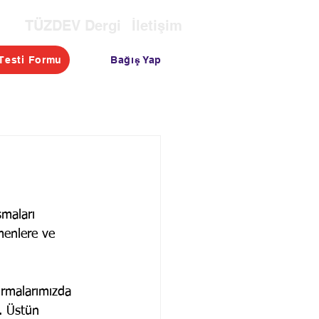
TÜZDEV Dergi
İletişim
Bağış Yap
Testi Formu
OTASI
TESTLER
BLOG
şmaları 
menlere ve 
ırmalarımızda 
. Üstün 