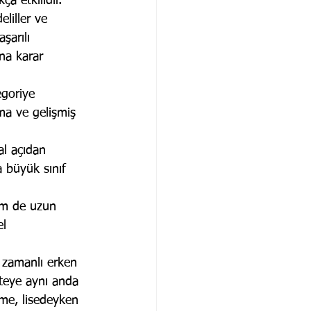
a etkilidir.
liller ve 
şarılı 
na karar 
egoriye 
tma ve gelişmiş 
al açıdan 
 büyük sınıf 
em de uzun 
l 
m zamanlı erken 
siteye aynı anda 
rme, lisedeyken 