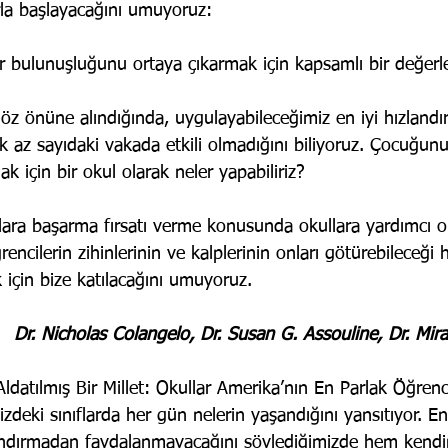
rla başlayacağını umuyoruz:
 bulunuşluğunu ortaya çıkarmak için kapsamlı bir değerl
öz önüne alındığında, uygulayabileceğimiz en iyi hızlandı
k az sayıdaki vakada etkili olmadığını biliyoruz. Çocuğunu
k için bir okul olarak neler yapabiliriz?
klara başarma fırsatı verme konusunda okullara yardımcı 
cilerin zihinlerinin ve kalplerinin onları götürebileceği 
için bize katılacağını umuyoruz.
Dr. Nicholas Colangelo, Dr. Susan G. Assouline, Dr. Mir
Aldatılmış Bir Millet: Okullar Amerika’nın En Parlak Öğrenci
zdeki sınıflarda her gün nelerin yaşandığını yansıtıyor. En
landırmadan faydalanmayacağını söylediğimizde hem kendi