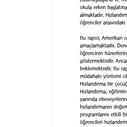
bulunuşluğunu ve mot
okula erken başlatma,
almaktadır. Hızlandır
öğrenciler arasındaki
Bu rapor, Amerikan oku
amaçlamaktadır. Dene
öğrencinin hünerlerin
göstermektedir. Anca
beklemektedir. Bu rap
müdahale yöntemi old
Hızlandırma bir çocuğu
Hızlandırma, eğitimin 
yanında ebeveynlerin k
hızlandırmanın değeri
programlarını etkili b
öğrencileri hızlandır