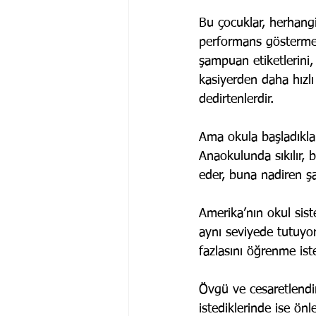
Bu çocuklar, herhangi
performans göstermekt
şampuan etiketlerini,
kasiyerden daha hızl
dedirtenlerdir.
Ama okula başladıkları
Anaokulunda sıkılır, b
eder, buna nadiren şa
Amerika’nın okul siste
aynı seviyede tutuyo
fazlasını öğrenme iste
Övgü ve cesaretlendir
istediklerinde ise ön