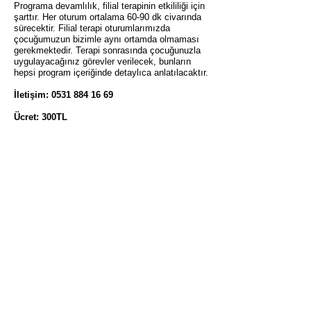
Programa devamlılık, filial terapinin etkililiği için
şarttır. Her oturum ortalama 60-90 dk civarında
sürecektir. Filial terapi oturumlarımızda
çocuğumuzun bizimle aynı ortamda olmaması
gerekmektedir. Terapi sonrasında çocuğunuzla
uygulayacağınız görevler verilecek, bunların
hepsi program içeriğinde detaylıca anlatılacaktır.
İletişim:
0531 884 16 69
Ücret: 300TL