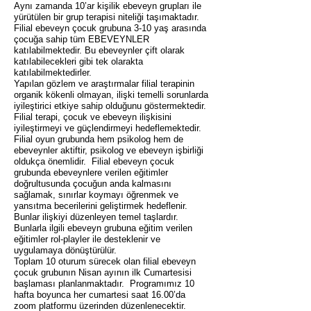
Aynı zamanda 10’ar kişilik ebeveyn grupları ile
yürütülen bir grup terapisi niteliği taşımaktadır.
Filial ebeveyn çocuk grubuna 3-10 yaş arasında
çocuğa sahip tüm EBEVEYNLER
katılabilmektedir. Bu ebeveynler çift olarak
katılabilecekleri gibi tek olarakta
katılabilmektedirler.
Yapılan gözlem ve araştırmalar filial terapinin
organik kökenli olmayan, ilişki temelli sorunlarda
iyileştirici etkiye sahip olduğunu göstermektedir.
Filial terapi, çocuk ve ebeveyn ilişkisini
iyileştirmeyi ve güçlendirmeyi hedeflemektedir.
Filial oyun grubunda hem psikolog hem de
ebeveynler aktiftir, psikolog ve ebeveyn işbirliği
oldukça önemlidir. Filial ebeveyn çocuk
grubunda ebeveynlere verilen eğitimler
doğrultusunda çocuğun anda kalmasını
sağlamak, sınırlar koymayı öğrenmek ve
yansıtma becerilerini geliştirmek hedeflenir.
Bunlar ilişkiyi düzenleyen temel taşlardır.
Bunlarla ilgili ebeveyn grubuna eğitim verilen
eğitimler rol-playler ile desteklenir ve
uygulamaya dönüştürülür.
Toplam 10 oturum sürecek olan filial ebeveyn
çocuk grubunın Nisan ayının ilk Cumartesisi
başlaması planlanmaktadır. Programımız 10
hafta boyunca her cumartesi saat 16.00’da
zoom platformu üzerinden düzenlenecektir.