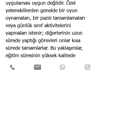
uygulaması uygun değildir. Özel 
yeteneklilerden genelde bir oyun 
oynamaları, bir pazılı tamamlamaları 
veya günlük sınıf aktivitelerini 
yapmaları istenir; diğerlerinin uzun 
sürede yaptığı görevleri onlar kısa 
sürede tamamlarlar. Bu yaklaşımlar, 
eğitim süresinin yüksek kalitede 
kullanımını engelleyen uygulamalardır.
5. Özel yeteneklilerin eğitiminde 
öğrenciye “küçük öğretmen” veya 
öğretmen rolü vererek değerli zamanı 
harcamak uygun değildir. Tüm 
öğrenciler ihtiyaç duyduklarında 
süreçleri netleştirme ve birbirlerine 
destek olmada bir diğeri için çalışma 
arkadaşıdır. Bu durum, genel eğitimde 
zorlanan öğrenciler için özel 