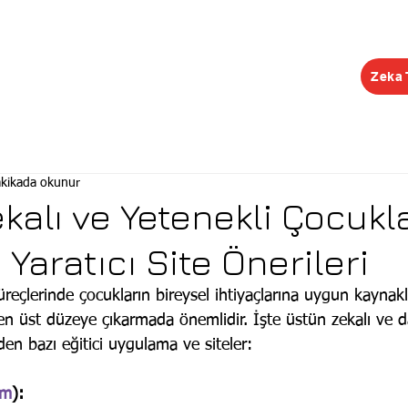
Zeka 
EĞİTİMLER
ŞUBELER
KONGRE
KEŞİF R
akikada okunur
alı ve Yetenekli Çocukla
e Yaratıcı Site Önerileri
eçlerinde çocukların bireysel ihtiyaçlarına uygun kaynak
 en üst düzeye çıkarmada önemlidir. İşte üstün zekalı ve d
eden bazı eğitici uygulama ve siteler:
om
): 