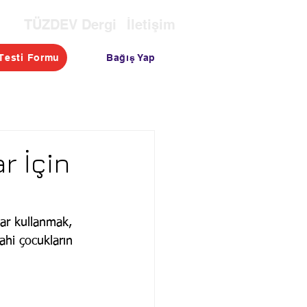
TÜZDEV Dergi
İletişim
Bağış Yap
Testi Formu
OTASI
TESTLER
BLOG
r İçin
lar kullanmak, 
ahi çocukların 