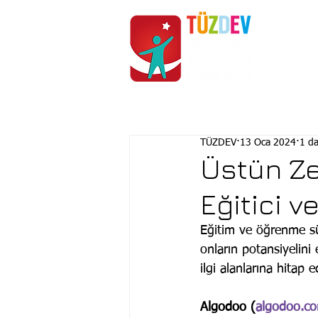
ANASAYFA
KURUMSAL
TÜZDEV
13 Oca 2024
1 d
Üstün Zek
Eğitici v
Eğitim ve öğrenme sür
onların potansiyelini
ilgi alanlarına hitap 
Algodoo (
algodoo.c