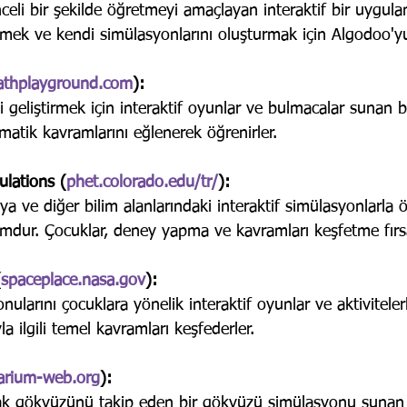
nceli bir şekilde öğretmeyi amaçlayan interaktif bir uygula
etmek ve kendi simülasyonlarını oluşturmak için Algodoo'yu 
thplayground.com
): 
 geliştirmek için interaktif oyunlar ve bulmacalar sunan bir
atik kavramlarını eğlenerek öğrenirler.
ulations (
phet.colorado.edu/tr/
): 
ya ve diğer bilim alanlarındaki interaktif simülasyonlarla
mdur. Çocuklar, deney yapma ve kavramları keşfetme fırsat
(
spaceplace.nasa.gov
): 
ularını çocuklara yönelik interaktif oyunlar ve aktiviteler
la ilgili temel kavramları keşfederler.
larium-web.org
):