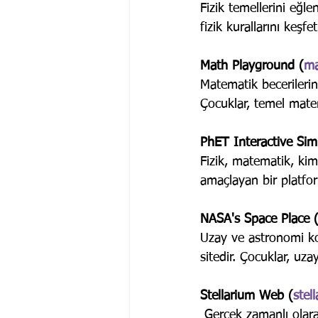
Fizik temellerini eğle
fizik kurallarını keşf
Math Playground (
ma
Matematik becerilerini
Çocuklar, temel matem
PhET Interactive Sim
Fizik, matematik, kim
amaçlayan bir platfor
NASA's Space Place 
Uzay ve astronomi kon
sitedir. Çocuklar, uzay
Stellarium Web (
stel
 Gerçek zamanlı olarak gökyüzünü takip eden bir gökyüzü simülasyonu sunan bu uygulama, 