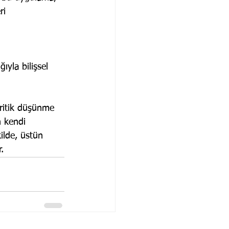
ri 
ıyla bilişsel 
ritik düşünme 
n kendi 
ilde, üstün 
.