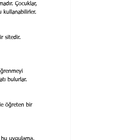
madır. Çocuklar, 
kullanabilirler.
 sitedir. 
 öğrenmeyi 
ı bulurlar.
le öğreten bir 