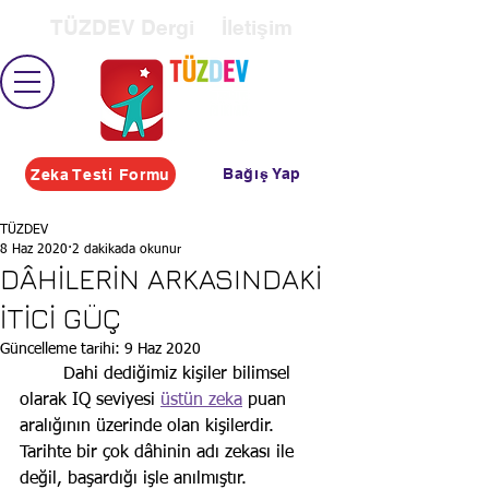
TÜZDEV Dergi
İletişim
Bağış Yap
Zeka Testi Formu
TÜZDEV
8 Haz 2020
2 dakikada okunur
DÂHİLERİN ARKASINDAKİ
İTİCİ GÜÇ
Güncelleme tarihi:
9 Haz 2020
	Dahi dediğimiz kişiler bilimsel 
olarak IQ seviyesi 
üstün zeka
 puan 
aralığının üzerinde olan kişilerdir. 
Tarihte bir çok dâhinin adı zekası ile 
değil, başardığı işle anılmıştır.