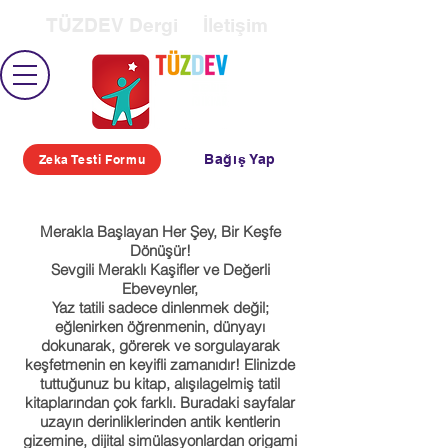
TÜZDEV Dergi
İletişim
Bağış Yap
Zeka Testi Formu
Merakla Başlayan Her Şey, Bir Keşfe
Dönüşür!
Sevgili Meraklı Kaşifler ve Değerli
Ebeveynler,
Yaz tatili sadece dinlenmek değil;
eğlenirken öğrenmenin, dünyayı
dokunarak, görerek ve sorgulayarak
keşfetmenin en keyifli zamanıdır! Elinizde
tuttuğunuz bu kitap, alışılagelmiş tatil
kitaplarından çok farklı. Buradaki sayfalar
uzayın derinliklerinden antik kentlerin
gizemine, dijital simülasyonlardan origami