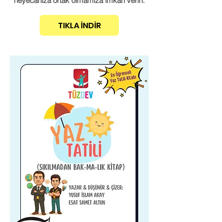
heyecanıza ortak olmamıza imkan verin.
TIKLA İNDİR