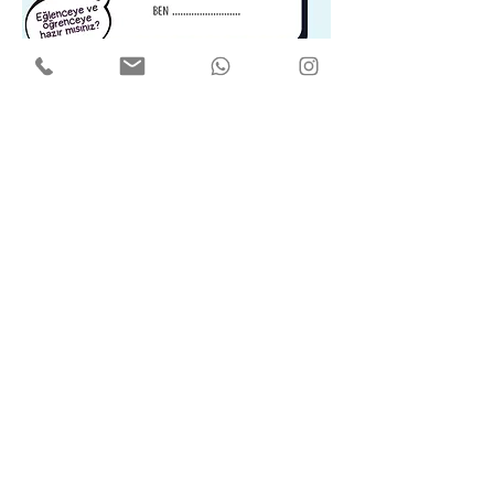
0850 441 3834
iletisim@tuzdev.org
Kısıklı Mah. Alemdağ Cad. Yanyol Sk.
No:28 D:1 Üsküdar/İSTANBUL