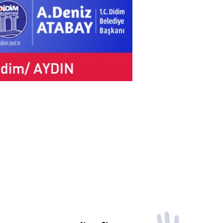
Mail listemize katılın
Tüm gelişmelerden haberdar olun