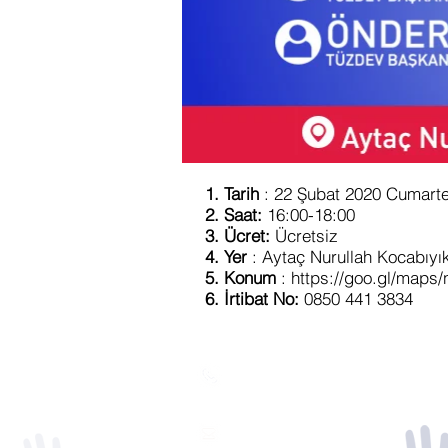
Tarih
: 22 Şubat 2020 Cumarte
Saat:
16:00-18:00
Ücret:
Ücretsiz
Yer
: Aytaç Nurullah Kocabıyı
Konum
:
https://goo.gl/map
İrtibat No:
0850 441 3834
0850 441 3834
iletisim@tuzdev.org