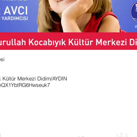
si
k Kültür Merkezi Didim/AYDIN
s/nQX1YbtRG6Hwseuk7