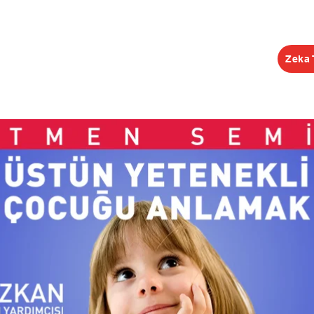
Zeka 
EĞİTİMLER
ŞUBELER
KONGRE
KEŞİF R