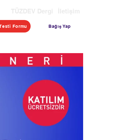
TÜZDEV Dergi
İletişim
Bağış Yap
Testi Formu
OTASI
TESTLER
BLOG