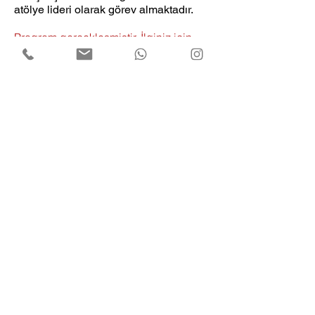
atölye lideri olarak görev almaktadır.
Program gerçekleşmiştir. İlginiz için
teşekkür ederiz.
0850 441 3834
iletisim@tuzdev.org
Kısıklı Mah. Alemdağ Cad. Yanyol Sk.
No:28 D:1 Üsküdar/İSTANBUL