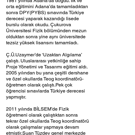
1981 yılında Adana’da doğdu. İlk ve
orta eğitimini Adana’da tamamladıktan
sonra DPY(PYBS) sınavında Türkiye
derecesi yaparak kazandığı lisede
burslu olarak okudu. Çukurova
Üniversitesi Fizik bölümünden mezun
olduktan sonra yine aynı üniversitede
tezsiz yüksek lisansını tamamladı.
Ç.Ü.Uzaymer’de ‘Uzaktan Algılama’
çalıştı. Uluslararası yetkinliğe sahip
Proje Yönetimi ve Tasarımı eğitimi aldı.
2005 yılından bu yana çeşitli dershane
ve özel okullarda Teog koordinatörü-
öğretmen olarak çalıştı.Pek çok
öğrencisi sınavlarda Türkiye derecesi
yapmıştır.
2011 yılında BİLSEM’de Fizik
öğretmeni olarak çalıştıktan sonra
tekrar özel okullarda Teog koordinatörü
olarak çalışmalar yapmaya devam
etmiştir.Şuan Tüzdev genel merkezde