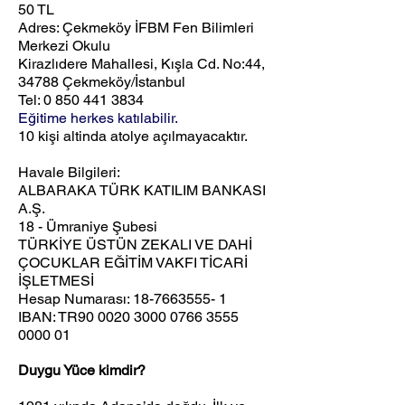
50 TL
Adres: Çekmeköy İFBM Fen Bilimleri
Merkezi Okulu
Kirazlıdere Mahallesi, Kışla Cd. No:44,
34788 Çekmeköy/İstanbul
Tel:
0 850 441 3834
Eğitime herkes katılabilir.
10 kişi altinda atolye açılmayacaktır.
Havale Bilgileri:
ALBARAKA TÜRK KATILIM BANKASI
A.Ş.
18 - Ümraniye Şubesi
TÜRKİYE ÜSTÜN ZEKALI VE DAHİ
ÇOCUKLAR EĞİTİM VAKFI TİCARİ
İŞLETMESİ
Hesap Numarası:
18-7663555- 1
IBAN: TR90
0020 3000 0766 3555
0000 01
Duygu Yüce kimdir?