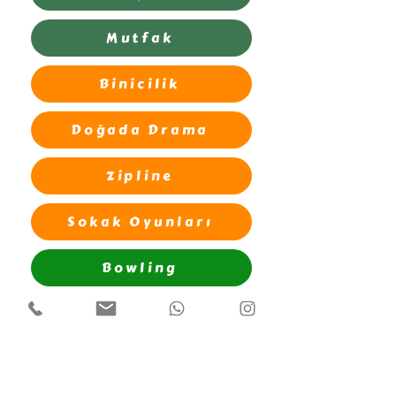
Mutfak
Binicilik
Doğada Drama
Zipline
Sokak Oyunları
Bowling
Su Roketi
Akıl Oyunları