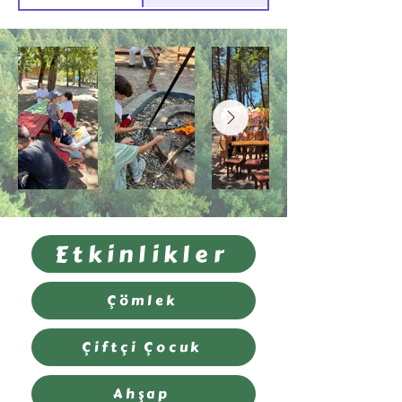
Etkinlikler
Çömlek
Çiftçi Çocuk
Ahşap