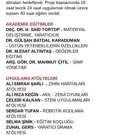
almaları hedeflendi. Proje kapsamında 16
saat teorik 24 saat uygulamalı olmak üzere
toplam 40 saat eğitim verildi.
AKADEMİK EĞİTİMLER
D0Ç. DR. H. SAİD TORTOP -
MATERYAL
GELİŞTİRME, YARATICILIK
DR. GÜLŞAH BATDAL KARADUMAN
-
ÜSTÜN YETENEKLİLERİN ÖZELLİKLERİ
DR. M.ESAT ALTINTAŞ -
DEĞERLER
EĞİTİMİ
ARŞ. GÖR. DR. MAHMUT ÇİTİL -
SINIF
YÖNETİMİ
UYGULAMA ATÖLYELERİ
ALİ EMRAH ŞARLI -
ZİHİN HARİTALARI
ATÖLYESİ
ALİ RIZA KEĞİN -
AKIL - ZEKA OYUNLARI
ÇELEBİ KALKAN -
STEM UYGULAMALARI
ATÖLYESİ
SERDAR TUFAN -
ROBOTİK KODLAMA
ATÖLYESİ
SELMA ŞİNİK -
EĞİTİM KOÇLUĞU
ZUHAL GERS -
YARATICI DRAMA
ATÖLYESİ