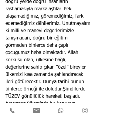
doğru yerde doğru insanların 
rastlamasıyla markalaştılar. Peki 
ulaşamadığımız, göremediğimiz, fark 
edemediğimiz dâhilerimiz. Unutmayalım 
ki milli ve manevi değerlerimizle 
tanışmadan, doğru bir eğitim 
görmeden binlerce deha çaplı 
çocuğumuz heba olmaktadır. Allah 
korkusu olan, ülkesine bağlı, 
değerlerine sahip çıkan “özel” bireyler 
ülkemizi kısa zamanda şahlandıracak 
ileri götürecektir. Dünya tarihi bunun 
binlerce örneği ile doludur.Şimdilerde 
TÜZEV gönüllülük hareketi başladı. 
Amacımız ülkemizde bu konunun 
farkındalığını artırmak. Sizlerde bizlere 
destek olun. Gönüllülük hareketini ne 
kadar yaygınlaştıra bilirsek özel 
çocuklarımıza ulaşmamız aynı oranda 