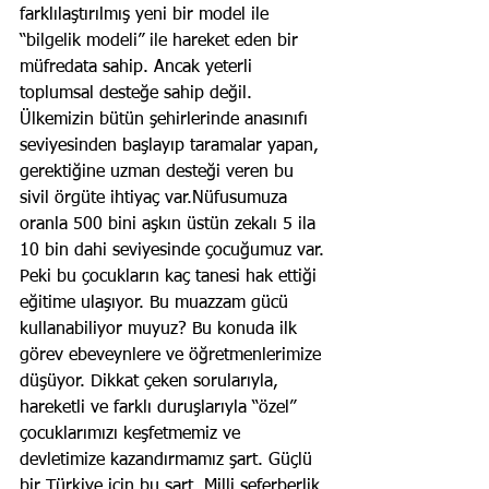
farklılaştırılmış yeni bir model ile 
“bilgelik modeli” ile hareket eden bir 
müfredata sahip. Ancak yeterli 
toplumsal desteğe sahip değil. 
Ülkemizin bütün şehirlerinde anasınıfı 
seviyesinden başlayıp taramalar yapan, 
gerektiğine uzman desteği veren bu 
sivil örgüte ihtiyaç var.Nüfusumuza 
oranla 500 bini aşkın üstün zekalı 5 ila 
10 bin dahi seviyesinde çocuğumuz var. 
Peki bu çocukların kaç tanesi hak ettiği 
eğitime ulaşıyor. Bu muazzam gücü 
kullanabiliyor muyuz? Bu konuda ilk 
görev ebeveynlere ve öğretmenlerimize 
düşüyor. Dikkat çeken sorularıyla, 
hareketli ve farklı duruşlarıyla “özel” 
çocuklarımızı keşfetmemiz ve 
devletimize kazandırmamız şart. Güçlü 
bir Türkiye için bu şart. Milli seferberlik 