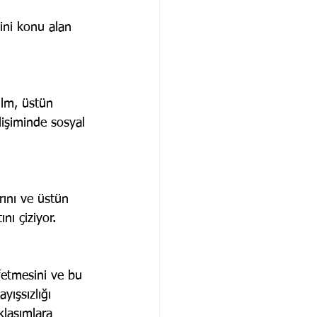
ini konu alan 
ilm, üstün 
elişiminde sosyal 
rını ve üstün 
nı çiziyor. 
fetmesini ve bu 
yışsızlığı 
klaşımlara 