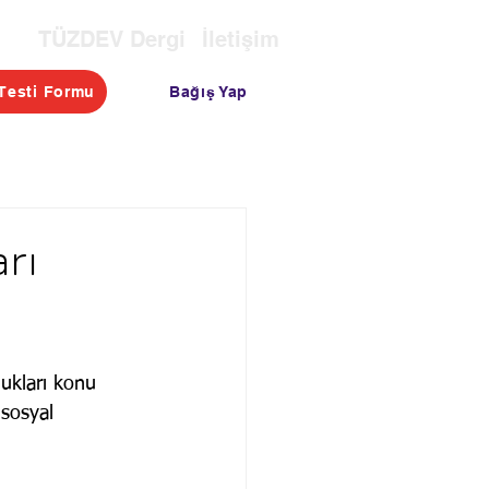
TÜZDEV Dergi
İletişim
Bağış Yap
Testi Formu
OTASI
TESTLER
BLOG
rı
ukları konu 
sosyal 