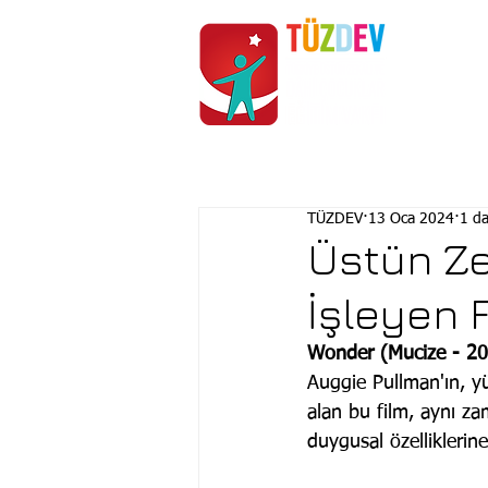
ANASAYFA
KURUMSAL
TÜZDEV
13 Oca 2024
1 d
Üstün Ze
İşleyen 
Wonder (Mucize - 20
Auggie Pullman'ın, y
alan bu film, aynı za
duygusal özelliklerin