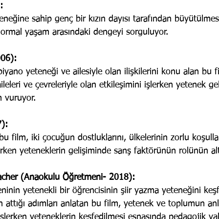
:
neğine sahip genç bir kızın dayısı tarafından büyütülmes
normal yaşam arasındaki dengeyi sorguluyor.
006):
iyano yeteneği ve ailesiyle olan ilişkilerini konu alan bu f
ileleri ve çevreleriyle olan etkileşimini işlerken yetenek g
 vuruyor. 
): 
u film, iki çocuğun dostluklarını, ülkelerinin zorlu koşulla
ırken yeteneklerin gelişiminde sanş faktörünün rolünün altı
acher (Anaokulu Öğretmeni- 2018): 
inin yetenekli bir öğrencisinin şiir yazma yeteneğini keş
 attığı adımları anlatan bu film, yetenek ve toplumun anla
işlerken yeteneklerin keşfedilmesi esnasında pedagojik ya