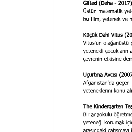
Gifted (Deha - 2017)
Üstün matematik yete
bu film, yetenek ve 
Küçük Dahi Vitus (2
Vitus'un olağanüstü p
yetenekli çocukların a
çevrenin etkisine dem
Uçurtma Avcısı (2007
Afganistan'da geçen b
yeteneklerini konu al
The Kindergarten Te
Bir anaokulu öğretmen
yeteneği korumak için
arasındaki çatışmayı 