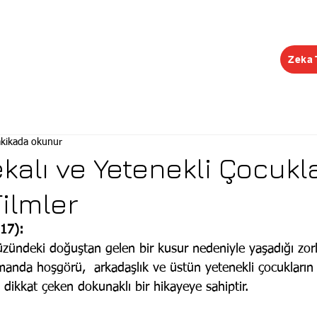
Zeka 
EĞİTİMLER
ŞUBELER
KONGRE
KEŞİF R
akikada okunur
kalı ve Yetenekli Çocukla
Filmler
17):
üzündeki doğuştan gelen bir kusur nedeniyle yaşadığı zorl
manda hoşgörü,  arkadaşlık ve üstün yetenekli çocukların 
e dikkat çeken dokunaklı bir hikayeye sahiptir.