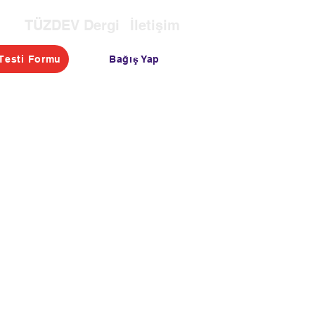
TÜZDEV Dergi
İletişim
Bağış Yap
Testi Formu
OTASI
TESTLER
BLOG