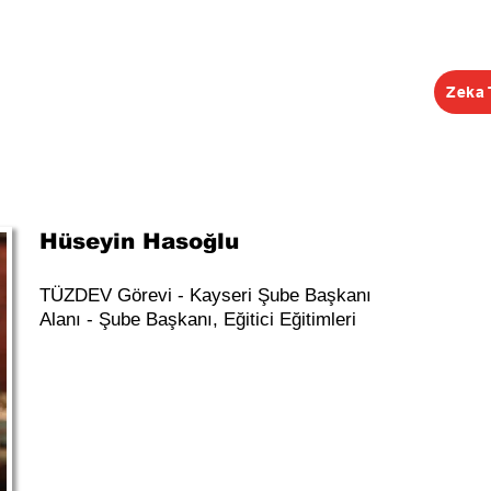
Zeka 
EĞİTİMLER
ŞUBELER
KONGRE
KEŞİF R
Hüseyin Hasoğlu
TÜZDEV Görevi - Kayseri Şube Başkanı
Alanı - Şube Başkanı, Eğitici Eğitimleri