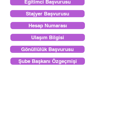
Eğitimci Başvurusu
Stajyer Başvurusu
Hesap Numarası
Ulaşım Bilgisi
Gönüllülük Başvurusu
Şube Başkanı Özgeçmişi