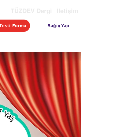
TÜZDEV Dergi
İletişim
Bağış Yap
Testi Formu
OTASI
TESTLER
BLOG