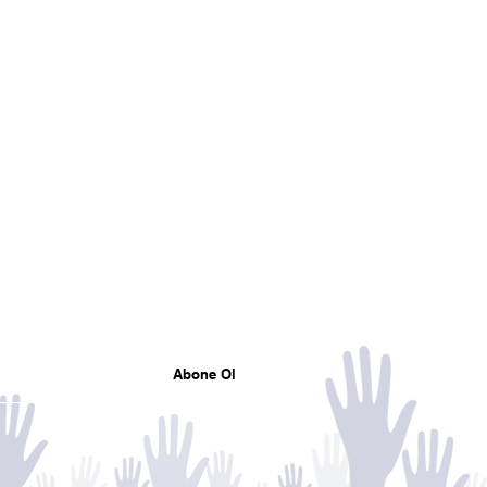
Mail listemize katılın
Tüm gelişmelerden haberdar olun
Abone Ol