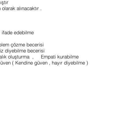
ıştır
larak alınacaktır .
a ifade edebilme
oblem çözme becerisi
iz diyebilme becerisi
ndalık oluşturma , Empati kurabilme
üven ( Kendine güven , hayır diyebilme )