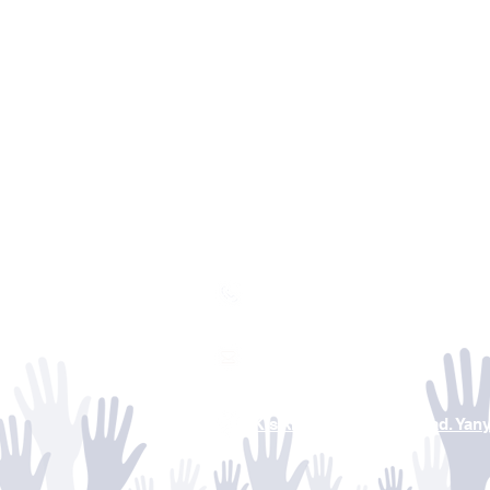
0850 441 3834
iletisim@tuzdev.org
Kısıklı Mah. Alemdağ Cad. Yan