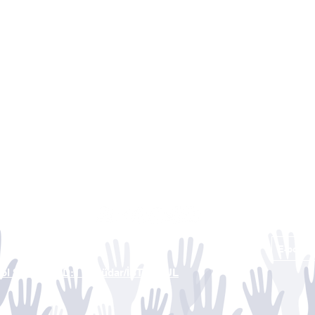
yol Sk. No:28 D:1 Üsküdar/İSTANBUL