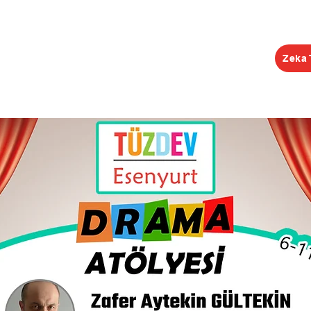
Zeka 
EĞİTİMLER
ŞUBELER
KONGRE
KEŞİF R