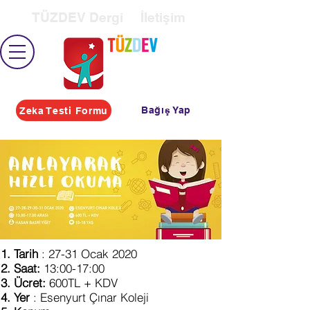
TÜZDEV Dergi
İletişim
Bağış Yap
Zeka Testi Formu
Tarih
: 27-31 Ocak 2020
Saat:
13:00-17:00
Ücret:
600TL + KDV
Yer
: Esenyurt Çınar Koleji