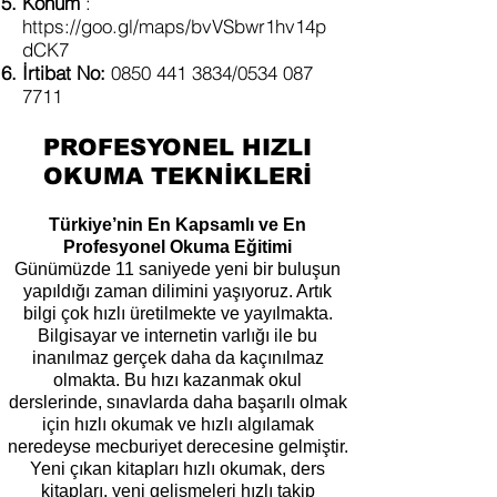
Konum
:
https://goo.gl/maps/bvVSbwr1hv14p
dCK7
İrtibat No:
0850 441 3834
/0534
087
7711
PROFESYONEL HIZLI
OKUMA TEKNİKLERİ
Türkiye’nin En Kapsamlı ve En
Profesyonel Okuma Eğitimi
Günümüzde 11 saniyede yeni bir buluşun
yapıldığı zaman dilimini yaşıyoruz. Artık
bilgi çok hızlı üretilmekte ve yayılmakta.
Bilgisayar ve internetin varlığı ile bu
inanılmaz gerçek daha da kaçınılmaz
olmakta. Bu hızı kazanmak okul
derslerinde, sınavlarda daha başarılı olmak
için hızlı okumak ve hızlı algılamak
neredeyse mecburiyet derecesine gelmiştir.
Yeni çıkan kitapları hızlı okumak, ders
kitapları, yeni gelişmeleri hızlı takip