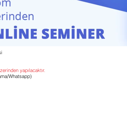
si
erinden yapılacaktır.
ama/Whatsapp)