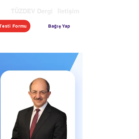
TÜZDEV Dergi
İletişim
Bağış Yap
Testi Formu
OTASI
TESTLER
BLOG