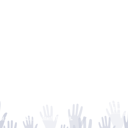
yol Sk. No:28 D:1 Üsküdar/İSTANBUL