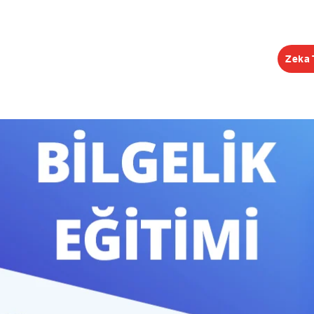
Zeka 
EĞİTİMLER
ŞUBELER
KONGRE
KEŞİF R