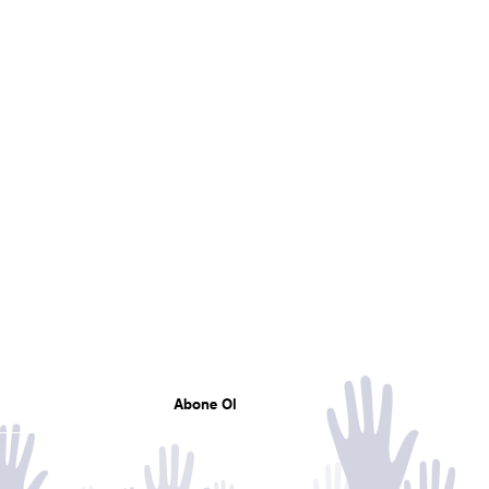
Mail listemize katılın
Tüm gelişmelerden haberdar olun
Abone Ol