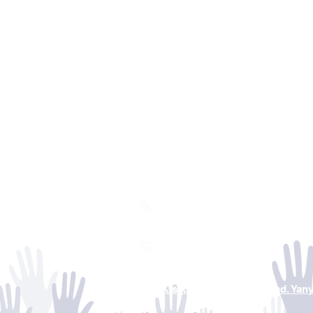
0850 441 3834
iletisim@tuzdev.org
Kısıklı Mah. Alemdağ Cad. Yan