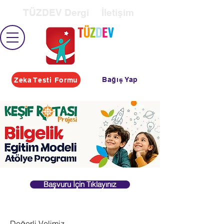
TÜZDEV Dergi
İletişim
Bağış Yap
Zeka Testi Formu
Başvuru İçin Tıklayınız
Değerli Velimiz,