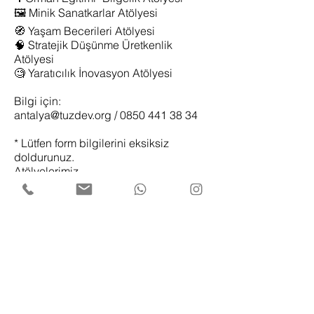
🖼 Minik Sanatkarlar Atölyesi
🧭 Yaşam Becerileri Atölyesi
🧠 Stratejik Düşünme Üretkenlik
Atölyesi
🧐 Yaratıcılık İnovasyon Atölyesi
Bilgi için:
antalya@tuzdev.org
/
0850 441 38 34
* Lütfen form bilgilerini eksiksiz
doldurunuz.
Atölyelerimiz
Atölyelerimizin özet İçerikleri için
tıklayınız:
https://www.tuzdev.org/atolyeler
Bu yıl gerçekleştirilecek atölyelerimiz
yakında ilan edilecektir.