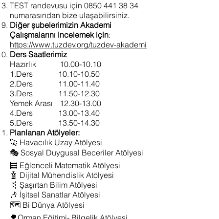
TEST randevusu için
0850 441 38 34
numarasından bize ulaşabilirsiniz.
Diğer şubelerimizin Akademi
Çalışmalarını incelemek için
:
https://www.tuzdev.org/tuzdev-akademi
Ders Saatlerimiz
Hazırlık
10.00-10.10
1.Ders
10.10-10.50
2.Ders
11.00-11.40
3.Ders
11.50-12.30
Yemek Arası
12.30-13.00
4.Ders
13.00-13.40
5.Ders
13.50-14.30
Planlanan Atölyeler:
🚀 Havacılık Uzay Atölyesi
🎭 Sosyal Duygusal Beceriler Atölyesi
🧮 Eğlenceli Matematik Atölyesi
🤖 Dijital Mühendislik Atölyesi
🧬 Şaşırtan Bilim Atölyesi
🎶 İşitsel Sanatlar Atölyesi
🗺 Bi Dünya Atölyesi
🌳Orman Eğitimi- Bilgelik Atölyesi