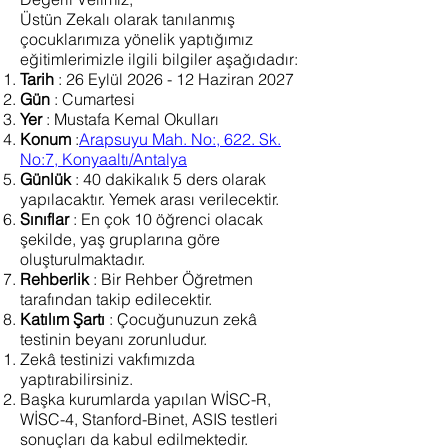
Üstün Zekalı olarak tanılanmış
çocuklarımıza yönelik yaptığımız
eğitimlerimizle ilgili bilgiler aşağıdadır:
Tarih
:
26 Eylül 2026 - 12 Haziran 2027
Gün
: Cumartesi
Yer
: Mustafa Kemal Okulları
Konum
:
Arapsuyu Mah. No:, 622. Sk.
No:7, Konyaaltı/Antalya
Günlük
: 40 dakikalık 5 ders olarak
yapılacaktır. Yemek arası verilecektir.
Sınıflar
: En çok 10 öğrenci olacak
şekilde, yaş gruplarına göre
oluşturulmaktadır.
Rehberlik
: Bir Rehber Öğretmen
tarafından takip edilecektir.
Katılım Şartı
: Çocuğunuzun zekâ
testinin beyanı zorunludur.
Zekâ testinizi vakfımızda
yaptırabilirsiniz.
Başka kurumlarda yapılan WİSC-R,
WİSC-4, Stanford-Binet, ASIS testleri
sonuçları da kabul edilmektedir.