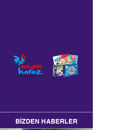
Bağış yapmanın kolay yolu
mavihoroz.com ile üstün zekalı çocukların
eğitimine katkıda bulunurken eğitim
ihtiyaçlarınızı karşılayın!
BİZDEN HABERLER