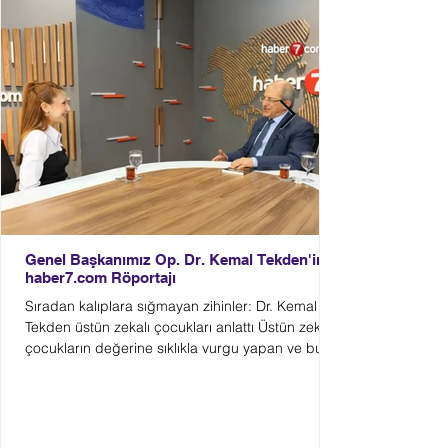
Genel Başkanımız Op. Dr. Kemal Tekden'in
haber7.com Röportajı
Sıradan kalıplara sığmayan zihinler: Dr. Kemal
Tekden üstün zekalı çocukları anlattı Üstün zekalı
çocukların değerine sıklıkla vurgu yapan ve bu
çocukların "milli bir servet" olduğunu belirten Dr.
Kemal Tekden, yıllardır bu alanda en somut
adımları atan isimlerin başında geliyor. Peki, bu
özel yeteneklerin farkında mıyız? Bugün dünyaya