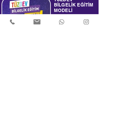
BİLGELİK EĞİTİM
MODELİ
Üstün zekâlı ve dâhi
çocukların doğru bir
şekilde tanılanması,
yeteneklerinin keşfedilmesi
ve yetenekleri
doğrultusunda eğitim
alması; hayata hazır,bilge
ve lider şahsiyetler olarak
yetiştirmeyi amaçlayan
zenginleştirme modelidir.
Başvuru ve Bilgi İçin Tıklayınız
0850 441 3834